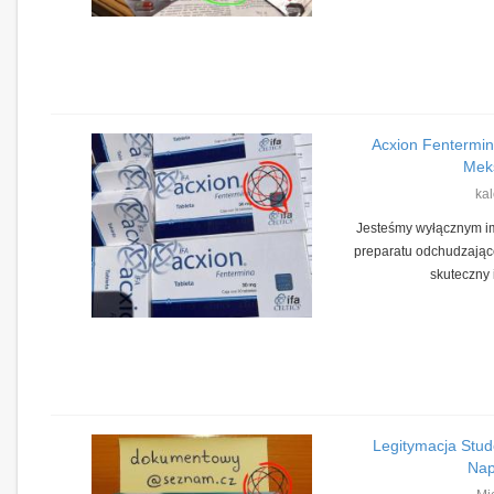
Acxion Fentermin
Meks
kal
Jesteśmy wyłącznym i
preparatu odchudzające
skuteczny i
Legitymacja Stud
Nap