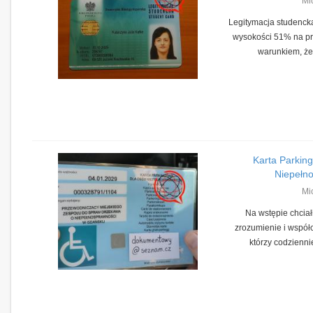
Mi
Legitymacja studenck
wysokości 51% na pr
warunkiem, że 
Karta Parkin
Niepełno
Mi
Na wstępie chcia
zrozumienie i współc
którzy codziennie