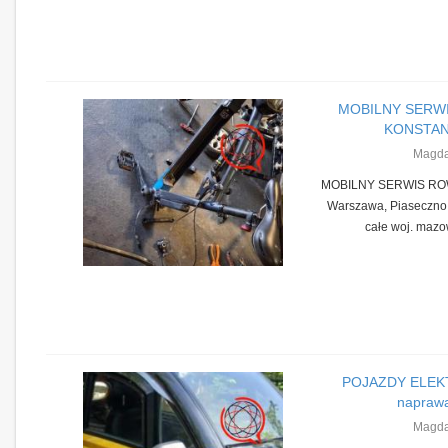
MOBILNY SERW
KONSTANC
Magda
MOBILNY SERWIS ROW
Warszawa, Piaseczno,
całe woj. mazow
POJAZDY ELEK
naprawa
Magda