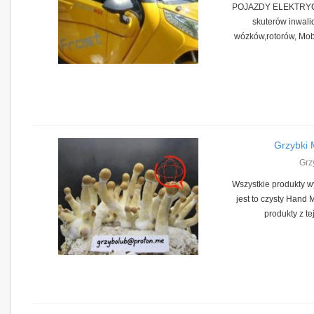
POJAZDY ELEKTRYC
skuterów inwalid
wózków,rotorów, Mobil
Grzybki 
Grz
Wszystkie produkty w
jest to czysty Hand
produkty z tej