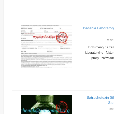
Badania Laboratoryj
.
wypi
Dokumenty na zam
laboratoryjne - faktu
pracy - zaświadc
Batrachotoxin Si
Ster
ch