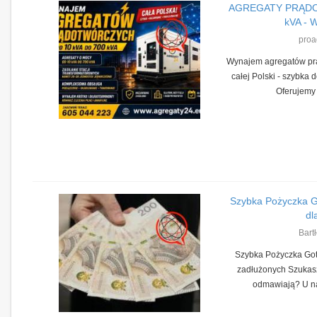
AGREGATY PRĄD
kVA - 
proa
Wynajem agregatów prą
całej Polski - szybka 
Oferujemy j
Szybka Pożyczka G
dla
Bart
Szybka Pożyczka Got
zadłużonych Szukasz
odmawiają? U na