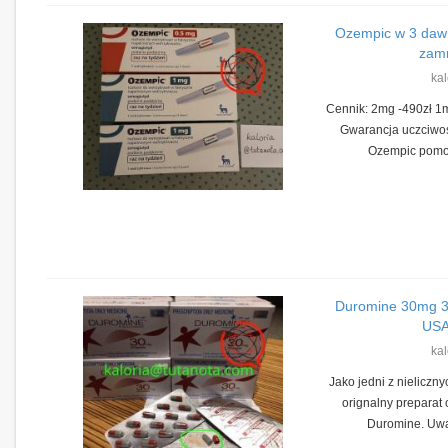
Ozempic w 3 dawk
zamm
kal
Cennik: 2mg -490zł 1m
Gwarancja uczciwośc
Ozempic pomoż
Duromine 30mg 30
USA!
kal
Jako jedni z nieliczn
orignalny preparat
Duromine. Uważ