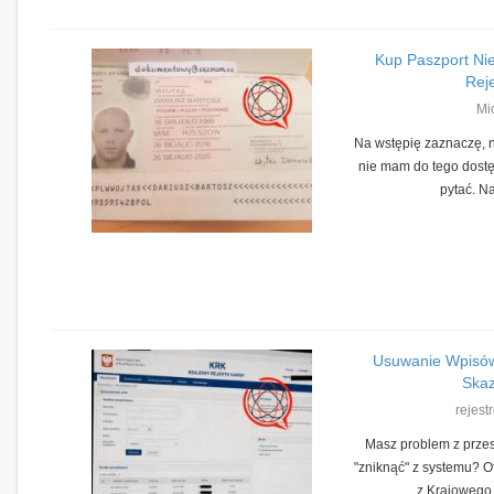
Kup Paszport Ni
Reje
Mi
Na wstępię zaznaczę, ni
nie mam do tego dostę
pytać. Na
Usuwanie Wpisów
Skaz
rejest
Masz problem z przes
"zniknąć" z systemu? 
z Krajowego 