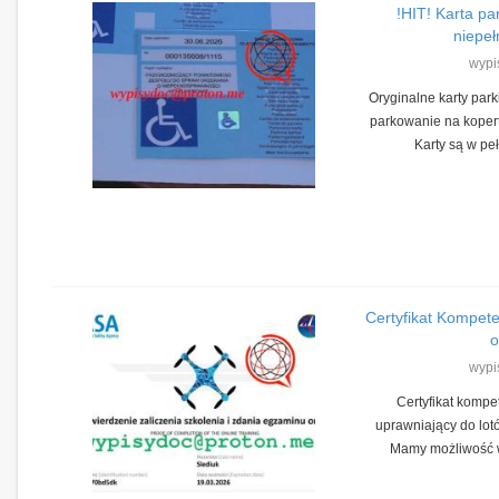
!HIT! Karta p
niepeł
wypi
Oryginalne karty par
parkowanie na koper
Karty są w peł
Certyfikat Kompete
o
wypi
Certyfikat kompet
uprawniający do lot
Mamy możliwość wy