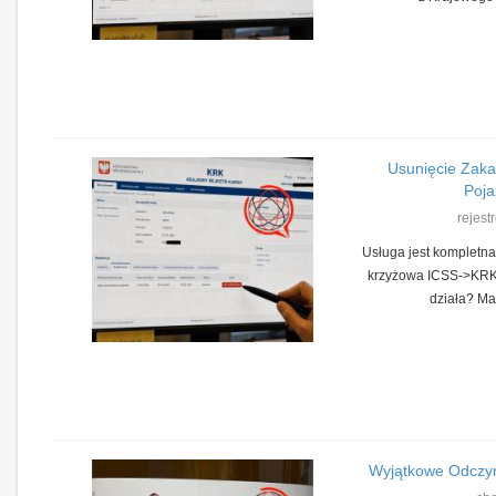
Usunięcie Zak
Poj
rejest
Usługa jest kompletna
krzyżowa ICSS->KRK
działa? Ma
Wyjątkowe Odczyn