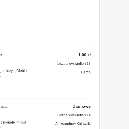
r...
1.00 zł
Liczba wyświetleń 13
 co leży u Ciebie
Bardo
...
ac...
Darmowe
Liczba wyświetleń 14
doskonale imitują
Aleksandrów Kujawski
...