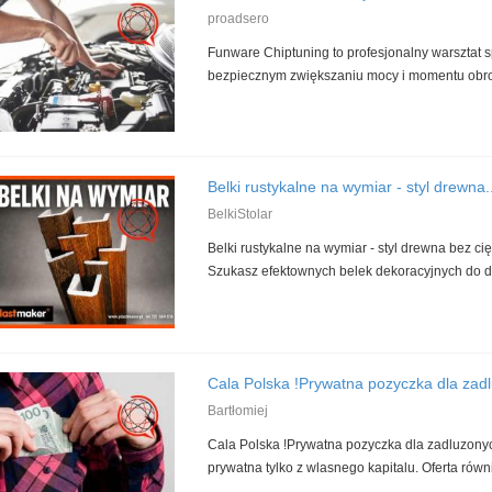
proadsero
Funware Chiptuning to profesjonalny warsztat s
bezpiecznym zwiększaniu mocy i momentu obrot
Belki rustykalne na wymiar - styl drewna..
BelkiStolar
Belki rustykalne na wymiar - styl drewna bez ci
Szukasz efektownych belek dekoracyjnych do do
Cala Polska !Prywatna pozyczka dla zadlu
Bartłomiej
Cala Polska !Prywatna pozyczka dla zadluzon
prywatna tylko z wlasnego kapitalu. Oferta równi