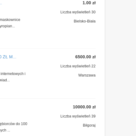
..
1.00 zł
Liczba wyświetleń 30
, maskownice
Bielsko-Biała
ropian...
 ZŁ M...
6500.00 zł
Liczba wyświetleń 22
internetowych i
Warszawa
iad...
10000.00 zł
Liczba wyświetleń 39
iębiorców do 100
Biłgoraj
ch ...