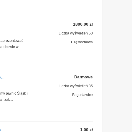
1800.00 zł
Liczba wyświetleń 50
zaprezentować
Częstochowa
tochowie w...
...
Darmowe
Liczba wyświetleń 35
ty piwnic Śląsk i
Bogusławice
i zab...
...
1.00 zł