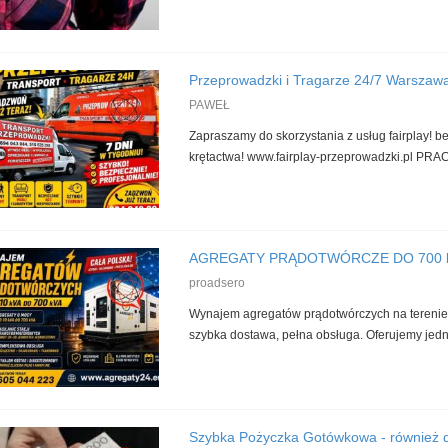
Przeprowadzki i Tragarze 24/7 Warszawa 
PAWEŁ
Zapraszamy do skorzystania z usług fairplay! be
krętactwa! www.fairplay-przeprowadzki.pl PRA
AGREGATY PRĄDOTWÓRCZE DO 700 kV
proadsero
Wynajem agregatów prądotwórczych na terenie c
szybka dostawa, pełna obsługa. Oferujemy jednos
Szybka Pożyczka Gotówkowa - również dl