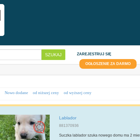
ZAREJESTRUJ SIĘ
SZUKAJ
OGŁOSZENIE ZA DARMO
Nowo dodane
od niższej ceny
od wyższej ceny
Lablador
881370936
Suczka lablador szuka nowego domu ma 2 miesi