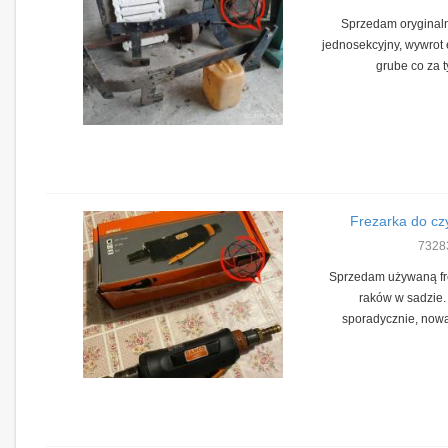
Sprzedam oryginal
jednosekcyjny, wywrot e
grube co za t
Frezarka do cz
7328
Sprzedam używaną fr
raków w sadzie.
sporadycznie, nowa 