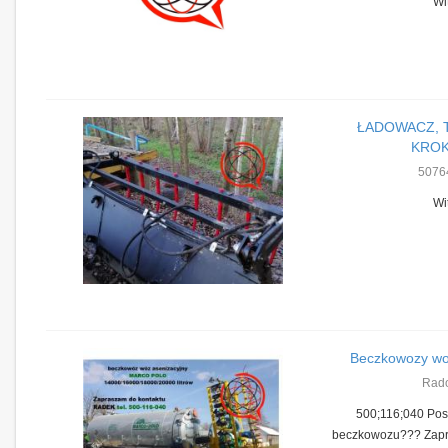
Wi
ŁADOWACZ, T
KRO
5076
Wi
Beczkowozy wo
Rad
500;116;040 Po
beczkowozu??? Zapr