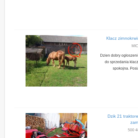
Klacz zimnokrwi
MI
Dzien dobry ogłoszen
do sprzedania klacz
spokojna. Posi
Dzik 21 traktor
zam
500 4