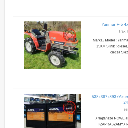
Yanmar F-5 4x4
Trak 
Marka / Model : Yanma
15KM Silnik : diesel,
cieczą Skrz
538x367x893⚡️Akumu
24
ze
⚡️Najtańsze NOWE ak
⚡️ZAPRASZAMY⚡️ Pr