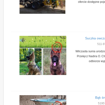
ofercie dostępne poje
Suczka owcza
511-9
Wilczasta sunia urodz
Przełęcz Nadira O. C
odbiorze wyp
Bąk śr
5195