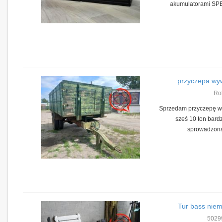
akumulatorami SPE
przyczepa wyw
Ro
Sprzedam przyczepę wy
sześ 10 ton bard
sprowadzon
Tur bass niem
5029