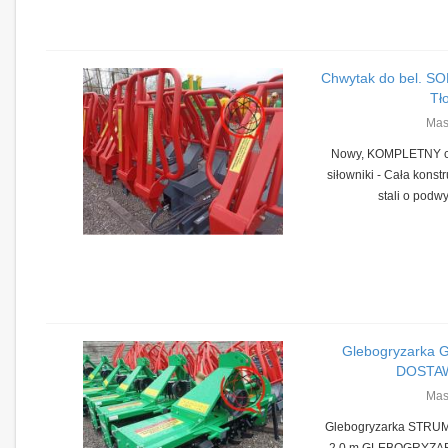
Chwytak do bel. S
Tło
Mas
Nowy, KOMPLETNY chw
siłowniki - Cała konst
stali o podwy
Glebogryzarka
DOSTAWA
Mas
Glebogryzarka STRUMY