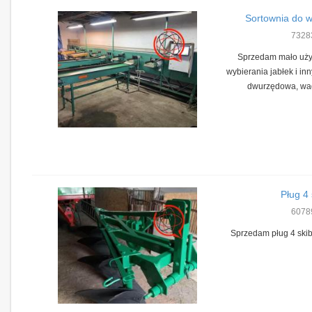
Sortownia do w
7328
Sprzedam mało uży
wybierania jabłek i i
dwurzędowa, wag
Pług 4
6078
Sprzedam pług 4 sk