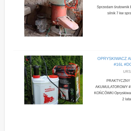
Sprzedam śrutownik 
silnik 7 kw spr
OPRYSKIWACZ 
#16L #DO
URS
PRAKTYCZNY
AKUMULATOROWY #1
KOŃCÓWKI Opryskiwacz
2 lata