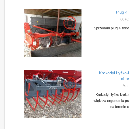
Pług 4
6076
Sprzedam pług 4 skib
Krokodyl Łyżko-
obor
Mas
Krokodyl, łyżko krok
większa ergonomia pra
na terenie c