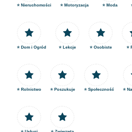
⭐ Nieruchomości
⭐ Motoryzacja
⭐ Moda
⭐ Dom i Ogród
⭐ Lekcje
⭐ Osobiste
⭐ 
⭐ Rolnictwo
⭐ Poszukuje
⭐ Społeczność
⭐ Na
⭐ Usługi
⭐ Zwierzęta