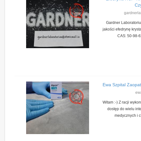
Czy
gardnerla
Gardner Laboratoriu
jakości efedrynę kryst
CAS: 50-98-6)
Ewa Szpital Zaopat
ew
Witam :-) Z racji wy
dostęp do wielu in
medycznych i ch