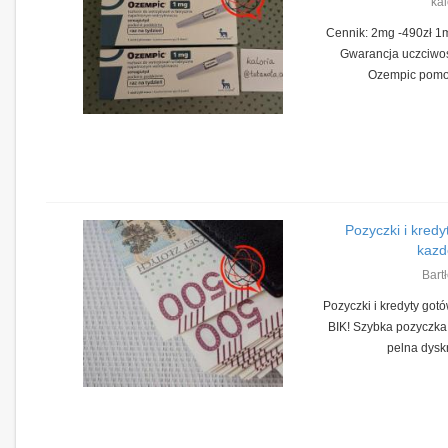
kal
Cennik: 2mg -490zł 1m
Gwarancja uczciwośc
Ozempic pomoż
Pozyczki i kred
kazd
Bart
Pozyczki i kredyty go
BIK! Szybka pozyczka
pelna dyskre