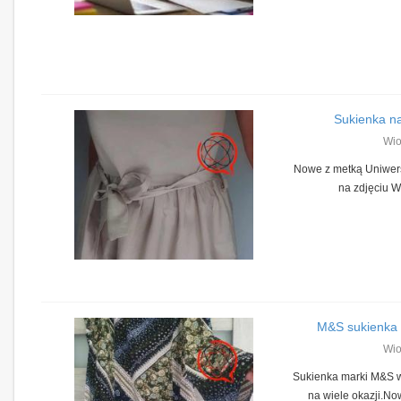
Sukienka na
Wio
Nowe z metką Uniwer
na zdjęciu
M&S sukienka 
Wio
Sukienka marki M&S w
na wiele okazji.N