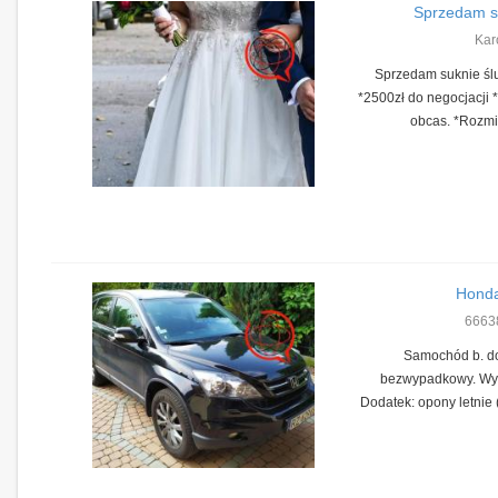
Sprzedam s
Kar
Sprzedam suknie śl
*2500zł do negocjacji
obcas. *Rozmia
Hond
6663
Samochód b. do
bezwypadkowy. Wy
Dodatek: opony letnie (