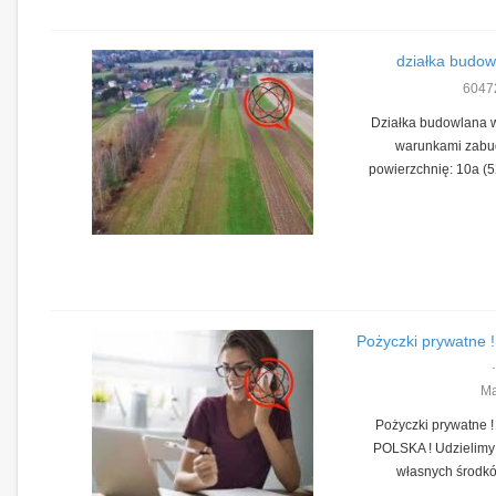
działka budow
6047
Działka budowlana 
warunkami zabu
powierzchnię: 10a (52
Pożyczki prywatne !
.
Ma
Pożyczki prywatne !
POLSKA ! Udzielimy 
własnych środków