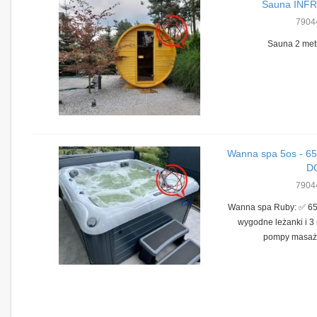
Sauna INFR
7904
Sauna 2 metr
Wanna spa 5os - 65
DO
7904
Wanna spa Ruby: ✅ ️65
wygodne leżanki i 3 
pompy masażu 