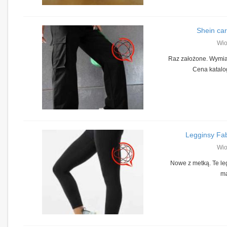
Shein ca
Wio
Raz założone. Wymia
Cena katalo
Legginsy Fab
Wio
Nowe z metką. Te le
ma