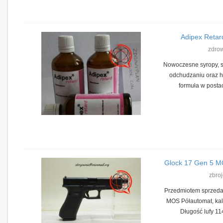
Adipex Retar
zdro
Nowoczesne syropy, 
odchudzaniu oraz h
formuła w postac
Glock 17 Gen 5 M
zbro
Przedmiotem sprzedaż
MOS Półautomat, kal
Długość lufy 11