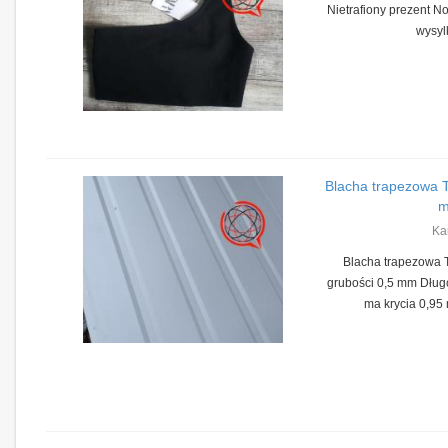
Nietrafiony prezent 
wysylk
Blacha trapezowa 
Ka
Blacha trapezowa T
grubości 0,5 mm Dług
ma krycia 0,95 m