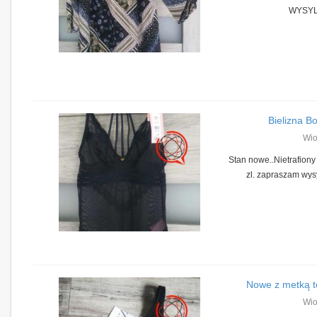
WYSYL
Bielizna B
Wio
Stan nowe..Nietrafiony
zl. zapraszam wysy
Nowe z metką t
Wio