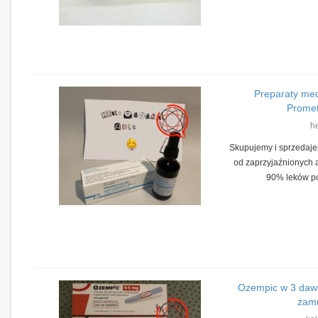
Preparaty med
Promet
he
Skupujemy i sprzedaj
od zaprzyjaźnionych a
90% leków po
Ozempic w 3 dawk
zamm