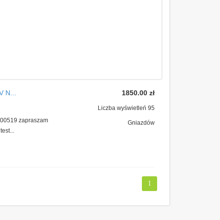
 N...
1850.00 zł
Liczba wyświetleń 95
1100519 zapraszam
Gniazdów
est...
1