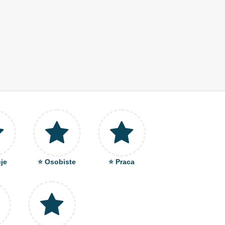
je
⭐ Osobiste
⭐ Praca