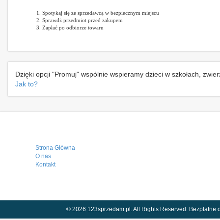
Spotykaj się ze sprzedawcą w bezpiecznym miejscu
Sprawdż przedmiot przed zakupem
Zapłać po odbiorze towaru
Dzięki opcji "Promuj" wspólnie wspieramy dzieci w szkołach, zwie
Jak to?
Strona Główna
O nas
Kontakt
© 2026 123sprzedam.pl. All Rights Reserved.
Bezpłatne o