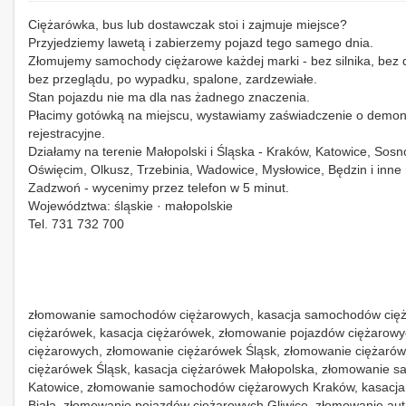
Ciężarówka, bus lub dostawczak stoi i zajmuje miejsce?
Przyjedziemy lawetą i zabierzemy pojazd tego samego dnia.
Złomujemy samochody ciężarowe każdej marki - bez silnika, bez
bez przeglądu, po wypadku, spalone, zardzewiałe.
Stan pojazdu nie ma dla nas żadnego znaczenia.
Płacimy gotówką na miejscu, wystawiamy zaświadczenie o demont
rejestracyjne.
Działamy na terenie Małopolski i Śląska - Kraków, Katowice, Sos
Oświęcim, Olkusz, Trzebinia, Wadowice, Mysłowice, Będzin i inne
Zadzwoń - wycenimy przez telefon w 5 minut.
Województwa: śląskie · małopolskie
Tel. 731 732 700
złomowanie samochodów ciężarowych, kasacja samochodów cię
ciężarówek, kasacja ciężarówek, złomowanie pojazdów ciężarowy
ciężarowych, złomowanie ciężarówek Śląsk, złomowanie ciężarów
ciężarówek Śląsk, kasacja ciężarówek Małopolska, złomowanie 
Katowice, złomowanie samochodów ciężarowych Kraków, kasacja 
Biała, złomowanie pojazdów ciężarowych Gliwice, złomowanie aut