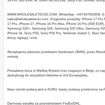
16 Pro, 500 EUR, W: 00447347002936, Sony PS5, Drones, drony, 
WWW.WHOLESALETECHZ.COM, WhatsApp: +447347002936, E-
sales@wholesaletechz.com. Oryginalne produkty: iPhone 17 Pro
17 Pro, iPhone 17, iPhone 16 Pro Max, iPhone 16 Pro (500 EUR)
Samsung S26+, Samsung S26, Samsung S25 Ultra, Samsung S2
iPhone 16, Sony PS5, Sony PS5 Pro, Nintendo Switch 2, Xbox Seri
drony, laptopy i inne.
Akceptujemy płatności przelewem bankowym (IBAN), przez Revolu
metody.
Posiadamy biura w Wielkiej Brytanii oraz magazyn w Belgii, co z
dystrybucję do wszystkich klientów w Unii Europejskiej.
Nasz cennik podany jest w EURO; kwoty zostaną przeliczone na P
Darmowa wysyłka za pośrednictwem FedEx/DHL.