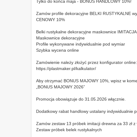
Tylko do końca maja - BONUS HANDLOWY 10%!
Zamów profile dekoracyjne BELKI RUSTYKALNE w
CENOWY 10%
Belki rustykalne dekoracyjne maskownice IMITA
Maskownice dekoracyjne
Profile wykonywane indywidualnie pod wymiar
Szybka wycena online
Zamówienie należy złożyć przez konfigurator online:
https://plastmaker.pl/kalkulator/
Aby otrzymać BONUS MAJOWY 10%, wpisz w koment
„BONUS MAJOWY 2026”
Promocja obowiązuje do 31.05.2026 włącznie.
Dodatkowy rabat handlowy ustalany indywidualnie
Zamów zestaw 13 próbek imitacji drewna za 33 zł z 
Zestaw próbek belek rustykalnych