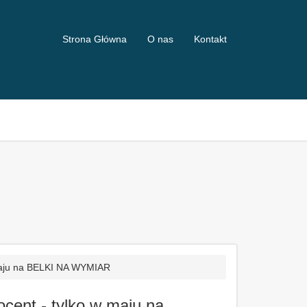
Strona Główna
O nas
Kontakt
aju na BELKI NA WYMIAR
nt - tylko w maju na